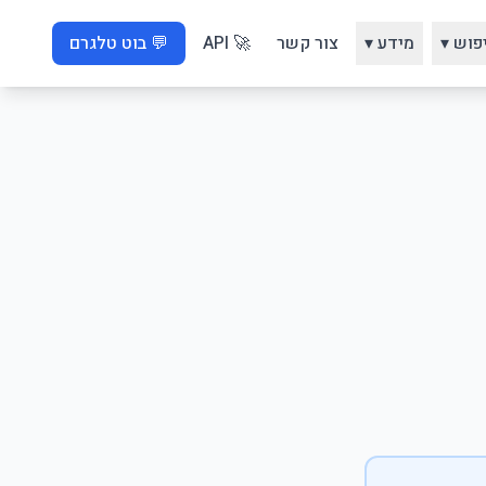
פוש ▾
מידע ▾
צור קשר
🚀 API
💬 בוט טלגרם