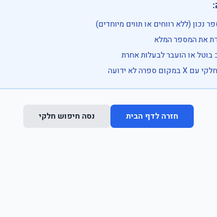

• בדוק שהמספר נכון (ללא רווחים או ת
• וודא שהקלדת את
• ייתכן שהרכב בוטל או הועבר
• נסה חיפוש חלקי 
נסה חיפוש חלקי
חזרה לדף הבית