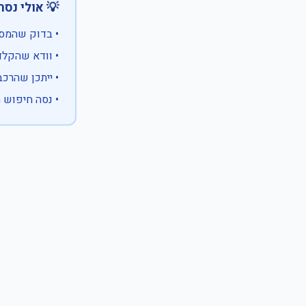
 אולי נסה:
ווים מיוחדים)
 המספר המלא
 לבעלות אחרת
עם X במקום ספרה לא ידועה