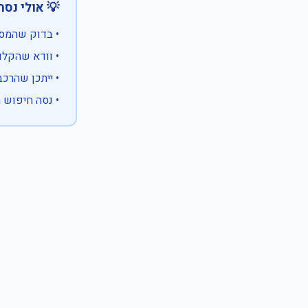
 אולי נסה:
ווים מיוחדים)
 המספר המלא
 לבעלות אחרת
עם X במקום ספרה לא ידועה