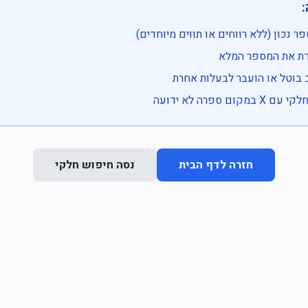

• בדוק שהמספר נכון (ללא רווחים או ת
• וודא שהקלדת את
• ייתכן שהרכב בוטל או הועבר
• נסה חיפוש חלקי 
נסה חיפוש חלקי
חזרה לדף הבית