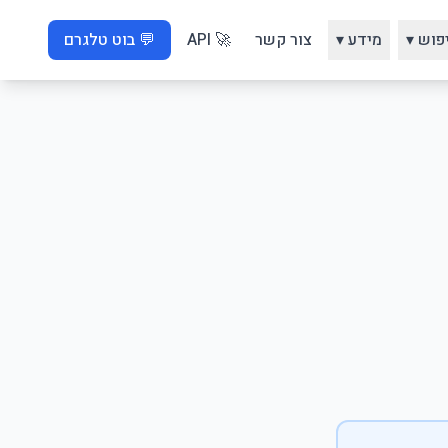
פוש ▾
מידע ▾
צור קשר
🚀 API
💬 בוט טלגרם