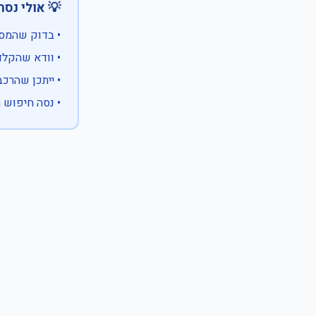
 אולי נסה:
ווים מיוחדים)
 המספר המלא
 לבעלות אחרת
עם X במקום ספרה לא ידועה