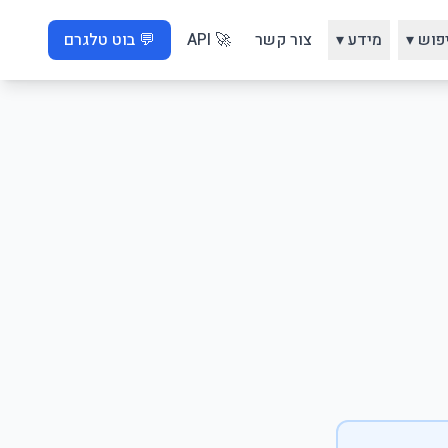
פוש ▾
מידע ▾
צור קשר
🚀 API
💬 בוט טלגרם