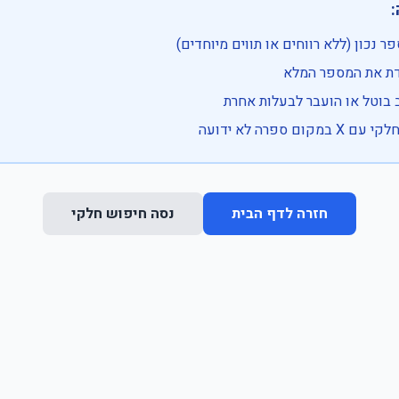

• בדוק שהמספר נכון (ללא רווחים או ת
• וודא שהקלדת את
• ייתכן שהרכב בוטל או הועבר
• נסה חיפוש חלקי 
נסה חיפוש חלקי
חזרה לדף הבית