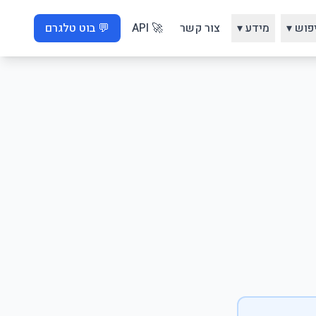
פוש ▾
מידע ▾
צור קשר
🚀 API
💬 בוט טלגרם