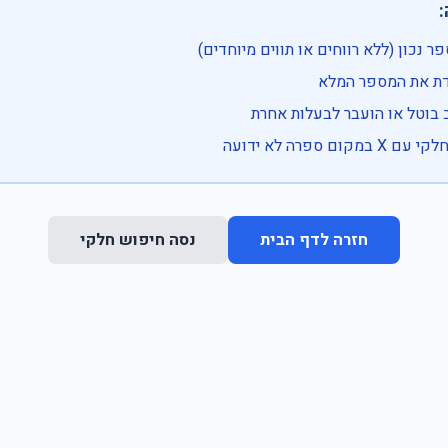

• בדוק שהמספר נכון (ללא רווחים או ת
• וודא שהקלדת את
• ייתכן שהרכב בוטל או הועבר
• נסה חיפוש חלקי 
נסה חיפוש חלקי
חזרה לדף הבית