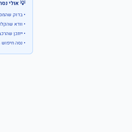
 אולי נסה:
ווים מיוחדים)
 המספר המלא
 לבעלות אחרת
עם X במקום ספרה לא ידועה