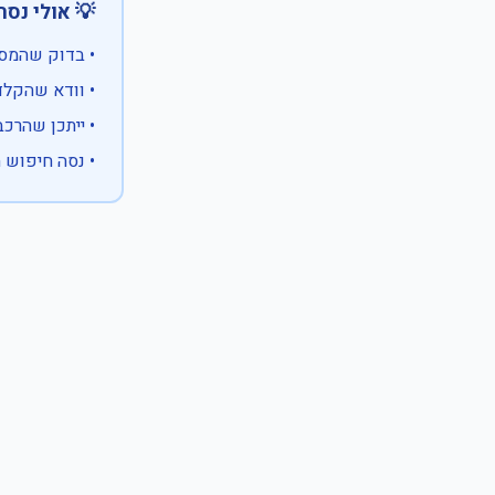
 אולי נסה:
ווים מיוחדים)
 המספר המלא
 לבעלות אחרת
עם X במקום ספרה לא ידועה