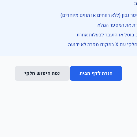

• בדוק שהמספר נכון (ללא רווחים או ת
• וודא שהקלדת את
• ייתכן שהרכב בוטל או הועבר
• נסה חיפוש חלקי 
נסה חיפוש חלקי
חזרה לדף הבית