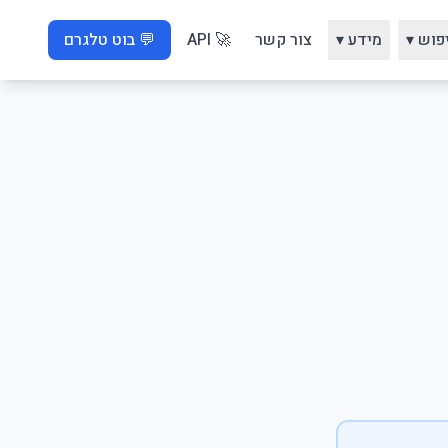
פוש ▾
מידע ▾
צור קשר
🚀 API
💬 בוט טלגרם