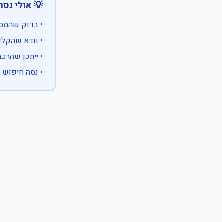
 אולי נסה:
ווים מיוחדים)
 המספר המלא
 לבעלות אחרת
עם X במקום ספרה לא ידועה