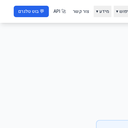
פוש ▾
מידע ▾
צור קשר
🚀 API
💬 בוט טלגרם