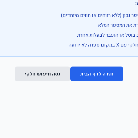

• בדוק שהמספר נכון (ללא רווחים או ת
• וודא שהקלדת את
• ייתכן שהרכב בוטל או הועבר
• נסה חיפוש חלקי 
נסה חיפוש חלקי
חזרה לדף הבית