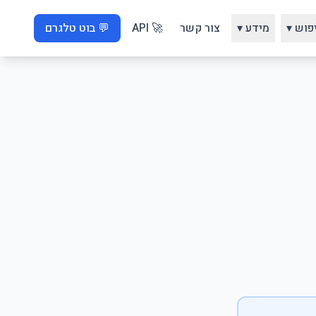
פוש ▾
מידע ▾
צור קשר
🚀 API
💬 בוט טלגרם