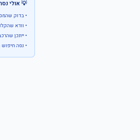
 אולי נסה:
ווים מיוחדים)
 המספר המלא
 לבעלות אחרת
עם X במקום ספרה לא ידועה