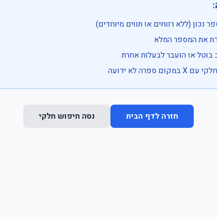

• בדוק שהמספר נכון (ללא רווחים או ת
• וודא שהקלדת את
• ייתכן שהרכב בוטל או הועבר
• נסה חיפוש חלקי 
נסה חיפוש חלקי
חזרה לדף הבית