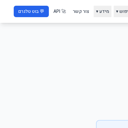
פוש ▾
מידע ▾
צור קשר
🚀 API
💬 בוט טלגרם