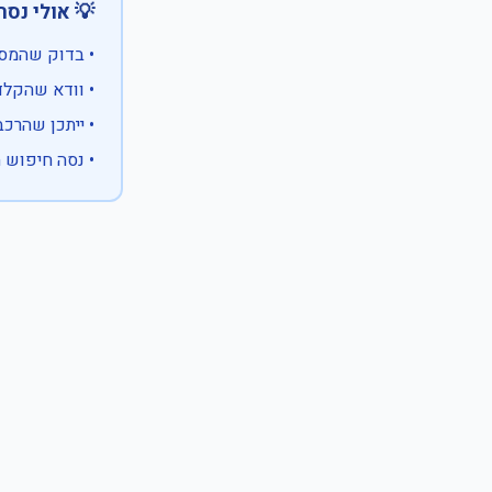
 אולי נסה:
ווים מיוחדים)
 המספר המלא
 לבעלות אחרת
עם X במקום ספרה לא ידועה