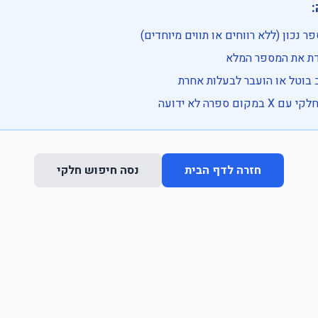

• בדוק שהמספר נכון (ללא רווחים או ת
• וודא שהקלדת את
• ייתכן שהרכב בוטל או הועבר
• נסה חיפוש חלקי 
נסה חיפוש חלקי
חזרה לדף הבית