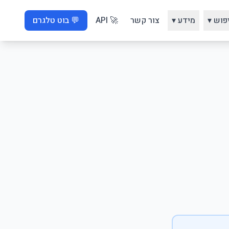
פוש ▾
מידע ▾
צור קשר
🚀 API
💬 בוט טלגרם