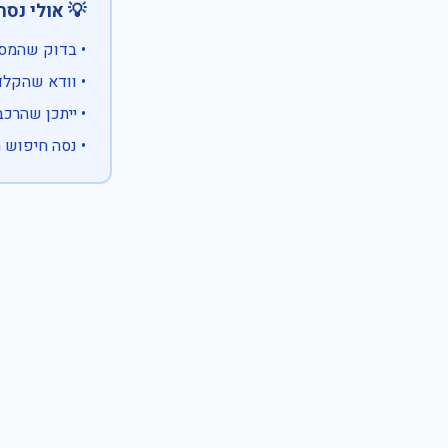
 אולי נסה:
ווים מיוחדים)
 המספר המלא
 לבעלות אחרת
עם X במקום ספרה לא ידועה