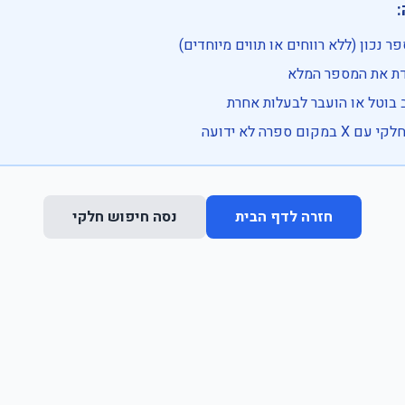

• בדוק שהמספר נכון (ללא רווחים או ת
• וודא שהקלדת את
• ייתכן שהרכב בוטל או הועבר
• נסה חיפוש חלקי 
נסה חיפוש חלקי
חזרה לדף הבית