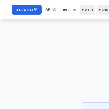
פוש ▾
מידע ▾
צור קשר
🚀 API
💬 בוט טלגרם