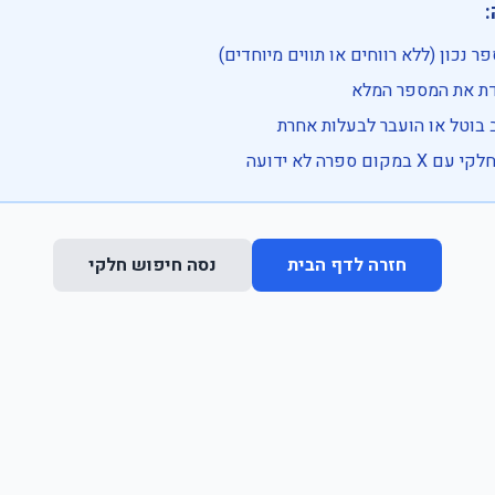

• בדוק שהמספר נכון (ללא רווחים או ת
• וודא שהקלדת את
• ייתכן שהרכב בוטל או הועבר
• נסה חיפוש חלקי 
נסה חיפוש חלקי
חזרה לדף הבית