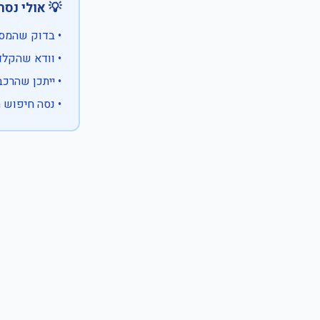
 אולי נסה:
ווים מיוחדים)
 המספר המלא
 לבעלות אחרת
עם X במקום ספרה לא ידועה