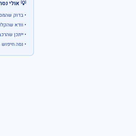
 אולי נסה:
ווים מיוחדים)
 המספר המלא
 לבעלות אחרת
עם X במקום ספרה לא ידועה