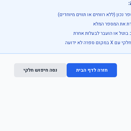

• בדוק שהמספר נכון (ללא רווחים או ת
• וודא שהקלדת את
• ייתכן שהרכב בוטל או הועבר
• נסה חיפוש חלקי 
נסה חיפוש חלקי
חזרה לדף הבית