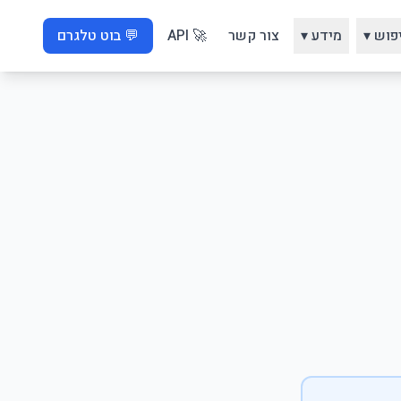
פוש ▾
מידע ▾
צור קשר
🚀 API
💬 בוט טלגרם