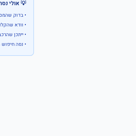
 אולי נסה:
ווים מיוחדים)
 המספר המלא
 לבעלות אחרת
עם X במקום ספרה לא ידועה