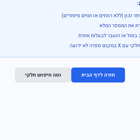

• בדוק שהמספר נכון (ללא רווחים או ת
• וודא שהקלדת את
• ייתכן שהרכב בוטל או הועבר
• נסה חיפוש חלקי 
נסה חיפוש חלקי
חזרה לדף הבית