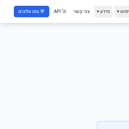
פוש ▾
מידע ▾
צור קשר
🚀 API
💬 בוט טלגרם