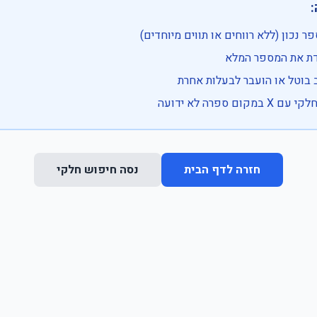

• בדוק שהמספר נכון (ללא רווחים או ת
• וודא שהקלדת את
• ייתכן שהרכב בוטל או הועבר
• נסה חיפוש חלקי 
נסה חיפוש חלקי
חזרה לדף הבית