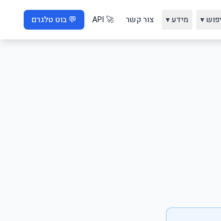
פוש ▾
מידע ▾
צור קשר
🚀 API
💬 בוט טלגרם