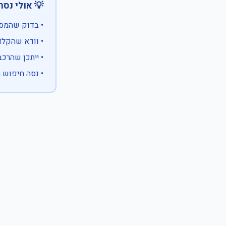
 אולי נסה:
ווים מיוחדים)
 המספר המלא
 לבעלות אחרת
עם X במקום ספרה לא ידועה