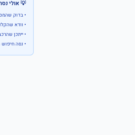
 אולי נסה:
ווים מיוחדים)
 המספר המלא
 לבעלות אחרת
עם X במקום ספרה לא ידועה