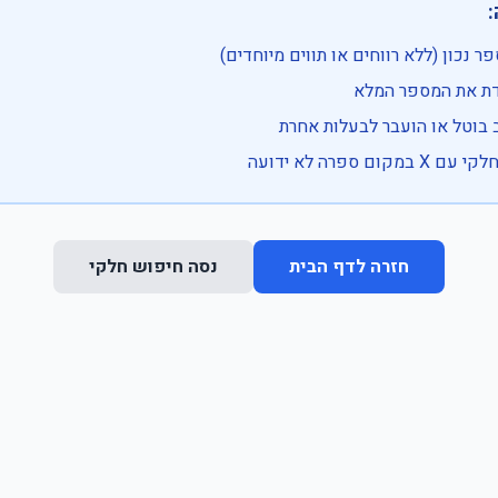

• בדוק שהמספר נכון (ללא רווחים או ת
• וודא שהקלדת את
• ייתכן שהרכב בוטל או הועבר
• נסה חיפוש חלקי 
נסה חיפוש חלקי
חזרה לדף הבית