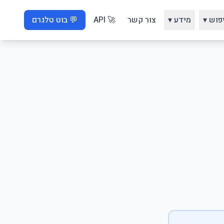
פוש ▾
מידע ▾
צור קשר
🚀 API
💬 בוט טלגרם