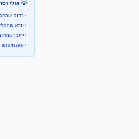
 אולי נסה:
ווים מיוחדים)
 המספר המלא
 לבעלות אחרת
עם X במקום ספרה לא ידועה