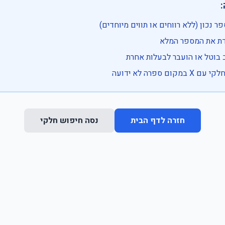

• בדוק שהמספר נכון (ללא רווחים או ת
• וודא שהקלדת את
• ייתכן שהרכב בוטל או הועבר
• נסה חיפוש חלקי 
נסה חיפוש חלקי
חזרה לדף הבית