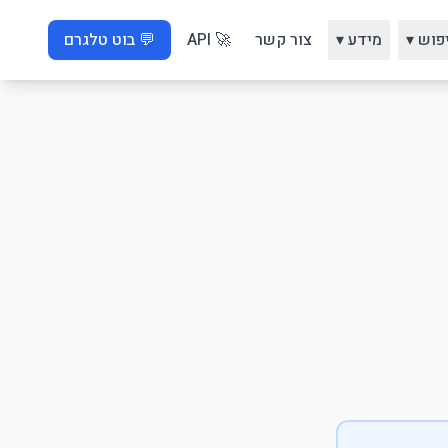
פוש ▾
מידע ▾
צור קשר
🚀 API
💬 בוט טלגרם