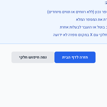

• בדוק שהמספר נכון (ללא רווחים או ת
• וודא שהקלדת את
• ייתכן שהרכב בוטל או הועבר
• נסה חיפוש חלקי 
נסה חיפוש חלקי
חזרה לדף הבית