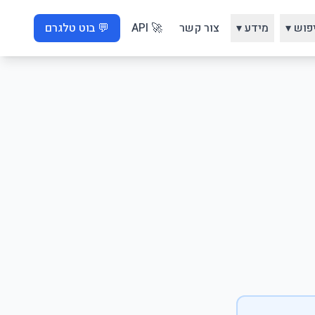
פוש ▾
מידע ▾
צור קשר
🚀 API
💬 בוט טלגרם