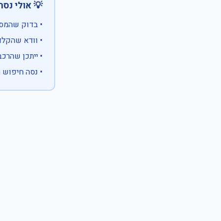
 אולי נסה:
ווים מיוחדים)
 המספר המלא
 לבעלות אחרת
עם X במקום ספרה לא ידועה