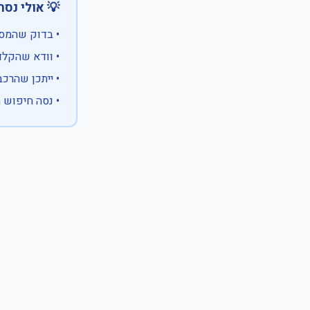
 אולי נסה:
ווים מיוחדים)
 המספר המלא
 לבעלות אחרת
עם X במקום ספרה לא ידועה