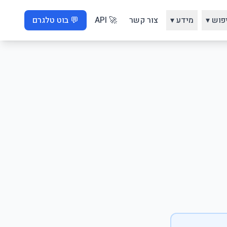
פוש ▾
מידע ▾
צור קשר
🚀 API
💬 בוט טלגרם