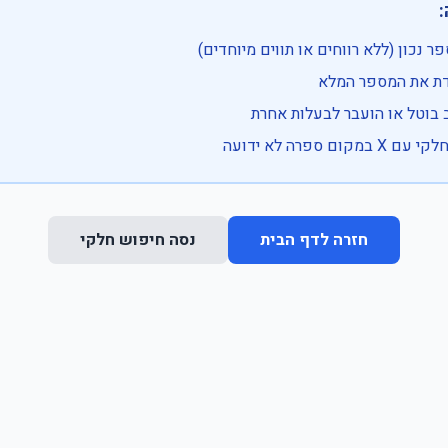

• בדוק שהמספר נכון (ללא רווחים או ת
• וודא שהקלדת את
• ייתכן שהרכב בוטל או הועבר
• נסה חיפוש חלקי 
נסה חיפוש חלקי
חזרה לדף הבית