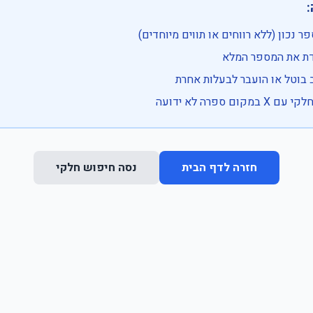

• בדוק שהמספר נכון (ללא רווחים או ת
• וודא שהקלדת את
• ייתכן שהרכב בוטל או הועבר
• נסה חיפוש חלקי 
נסה חיפוש חלקי
חזרה לדף הבית