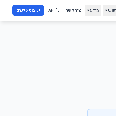
פוש ▾
מידע ▾
צור קשר
🚀 API
💬 בוט טלגרם