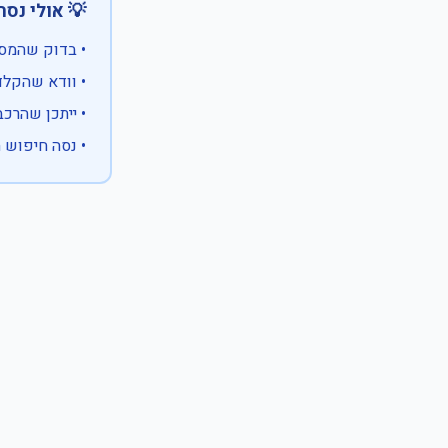
 אולי נסה:
ווים מיוחדים)
 המספר המלא
 לבעלות אחרת
עם X במקום ספרה לא ידועה