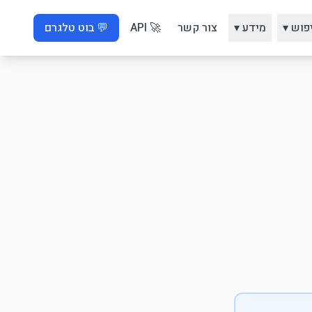
פוש ▾
מידע ▾
צור קשר
🚀 API
💬 בוט טלגרם