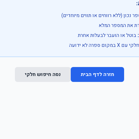

• בדוק שהמספר נכון (ללא רווחים או ת
• וודא שהקלדת את
• ייתכן שהרכב בוטל או הועבר
• נסה חיפוש חלקי 
נסה חיפוש חלקי
חזרה לדף הבית