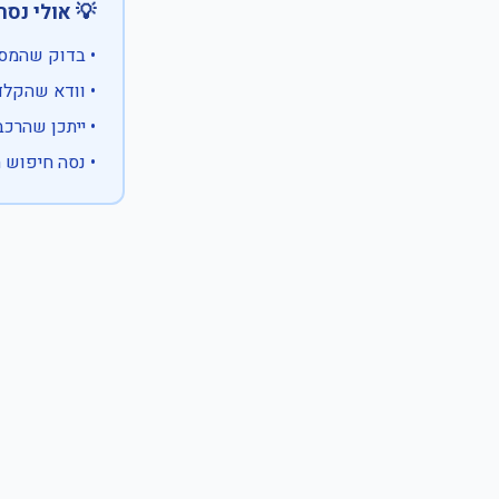
 אולי נסה:
ווים מיוחדים)
 המספר המלא
 לבעלות אחרת
עם X במקום ספרה לא ידועה