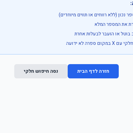

• בדוק שהמספר נכון (ללא רווחים או ת
• וודא שהקלדת את
• ייתכן שהרכב בוטל או הועבר
• נסה חיפוש חלקי 
נסה חיפוש חלקי
חזרה לדף הבית