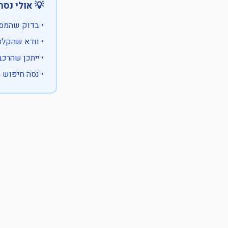
 אולי נסה:
ווים מיוחדים)
 המספר המלא
 לבעלות אחרת
עם X במקום ספרה לא ידועה