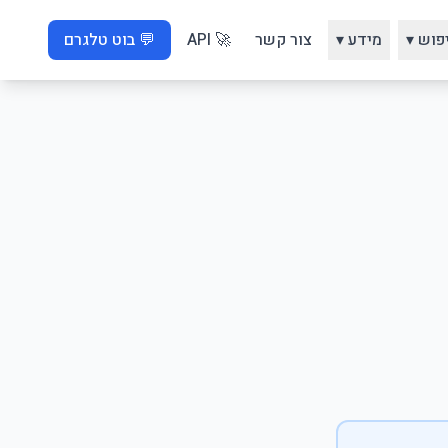
פוש ▾
מידע ▾
צור קשר
🚀 API
💬 בוט טלגרם