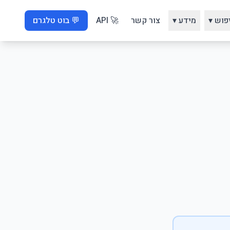
פוש ▾
מידע ▾
צור קשר
🚀 API
💬 בוט טלגרם