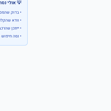
 אולי נסה:
ווים מיוחדים)
 המספר המלא
 לבעלות אחרת
עם X במקום ספרה לא ידועה