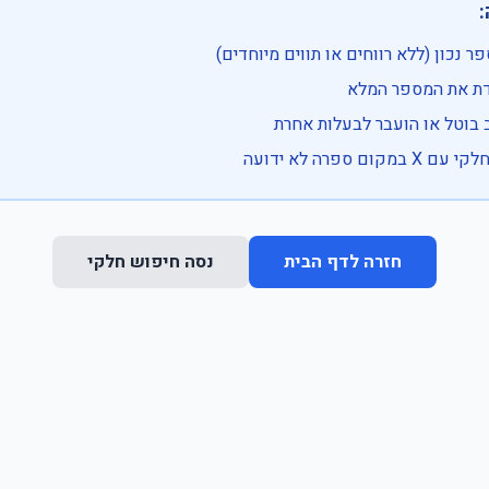

• בדוק שהמספר נכון (ללא רווחים או ת
• וודא שהקלדת את
• ייתכן שהרכב בוטל או הועבר
• נסה חיפוש חלקי 
נסה חיפוש חלקי
חזרה לדף הבית