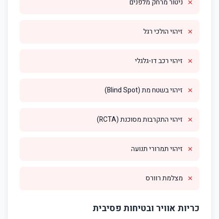
✗
ניטור מרחק מלפנים
✗
זיהוי הולכי רגל
✗
זיהוי רכב דו-גלגלי
✗
זיהוי בשטח מת (Blind Spot)
✗
זיהוי התקרבות מסוכנת (RCTA)
✗
זיהוי תמרורי תנועה
✗
מצלמת רוורס
כריות אוויר ובטיחות פסיבית