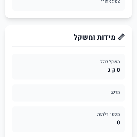
צמיג אחורי
📏 מידות ומשקל
משקל כולל
0 ק"ג
מרכב
מספר דלתות
0