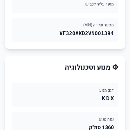
מועד עליה לכביש
מספר שלדה (VIN)
VF320AKD2VN001394
⚙️ מנוע וטכנולוגיה
דגם מנוע
K D X
נפח מנוע
1360 סמ"ק