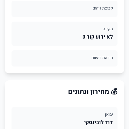
קבוצת זיהום
תקינה
לא ידוע קוד 0
הוראת רישום
💰 מחירון ונתונים
יבואן
דוד לובינסקי