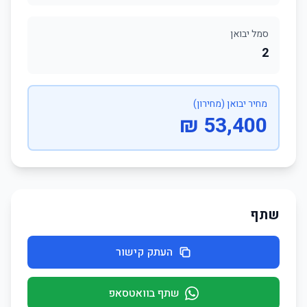
סמל יבואן
2
מחיר יבואן (מחירון)
53,400 ₪
שתף
העתק קישור
שתף בוואטסאפ