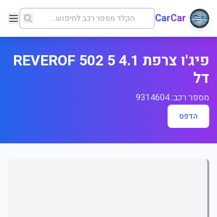
CarCar
פיג'ו צרפת 4.1 REVEROF 502 5
דל
מספר רכב: 9314604
הדפס