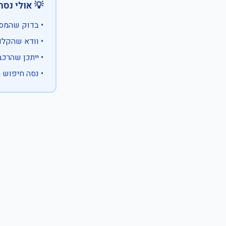
 אולי נסה:
ווים מיוחדים)
 המספר המלא
 לבעלות אחרת
עם X במקום ספרה לא ידועה