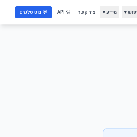
פוש ▾
מידע ▾
צור קשר
🚀 API
💬 בוט טלגרם