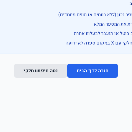

• בדוק שהמספר נכון (ללא רווחים או ת
• וודא שהקלדת את
• ייתכן שהרכב בוטל או הועבר
• נסה חיפוש חלקי 
נסה חיפוש חלקי
חזרה לדף הבית