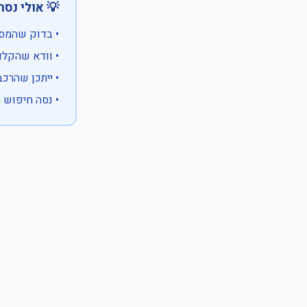
 אולי נסה:
ווים מיוחדים)
 המספר המלא
 לבעלות אחרת
עם X במקום ספרה לא ידועה