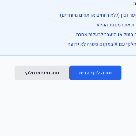

• בדוק שהמספר נכון (ללא רווחים או ת
• וודא שהקלדת את
• ייתכן שהרכב בוטל או הועבר
• נסה חיפוש חלקי 
נסה חיפוש חלקי
חזרה לדף הבית