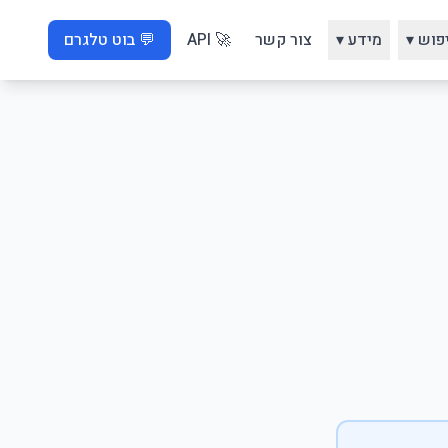
פוש ▾
מידע ▾
צור קשר
🚀 API
💬 בוט טלגרם