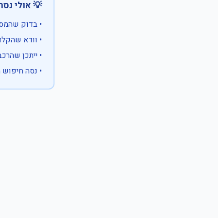
 אולי נסה:
ווים מיוחדים)
 המספר המלא
 לבעלות אחרת
עם X במקום ספרה לא ידועה