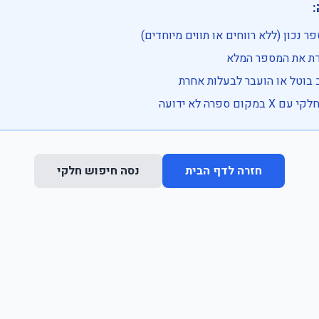

• בדוק שהמספר נכון (ללא רווחים או ת
• וודא שהקלדת את
• ייתכן שהרכב בוטל או הועבר
• נסה חיפוש חלקי 
נסה חיפוש חלקי
חזרה לדף הבית