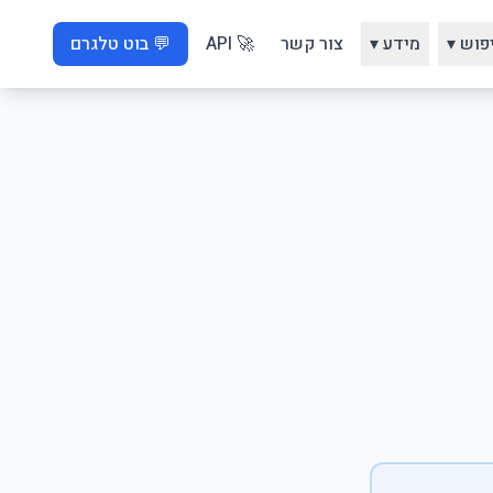
פוש ▾
מידע ▾
צור קשר
🚀 API
💬 בוט טלגרם