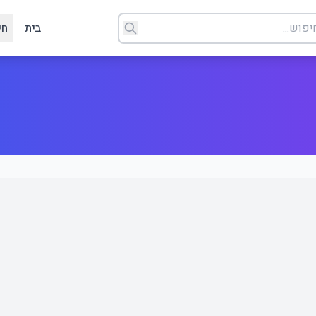
בית
חי