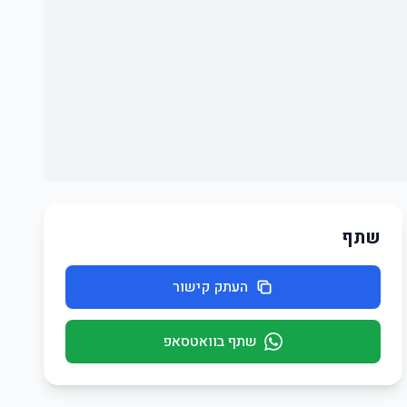
שתף
העתק קישור
שתף בוואטסאפ