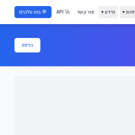
פוש ▾
מידע ▾
צור קשר
🚀 API
💬 בוט טלגרם
הדפס