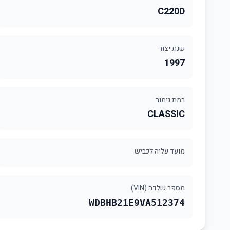
C220D
שנת יצור
1997
רמת גימור
CLASSIC
מועד עליה לכביש
מספר שלדה (VIN)
WDBHB21E9VA512374