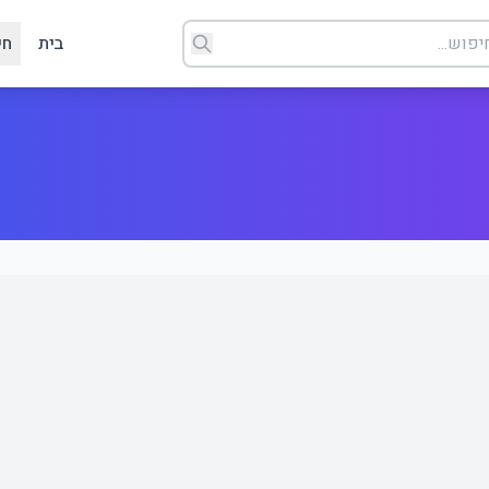
בית
חי