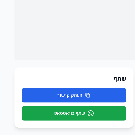
שתף
העתק קישור
שתף בוואטסאפ