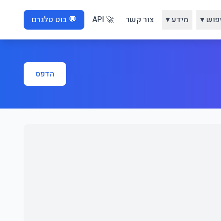
פוש ▾
מידע ▾
צור קשר
🚀 API
💬 בוט טלגרם
הדפס