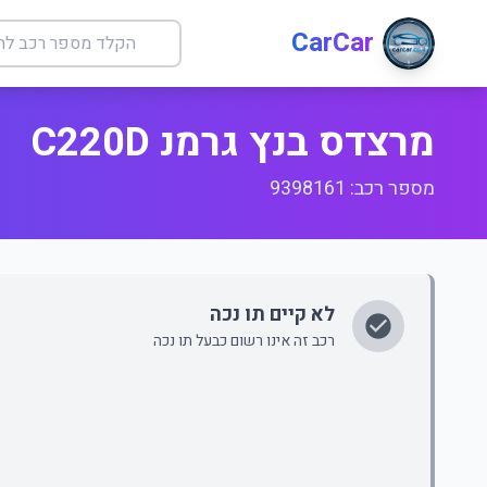
CarCar
מרצדס בנץ גרמנ C220D
מספר רכב: 9398161
לא קיים תו נכה
רכב זה אינו רשום כבעל תו נכה