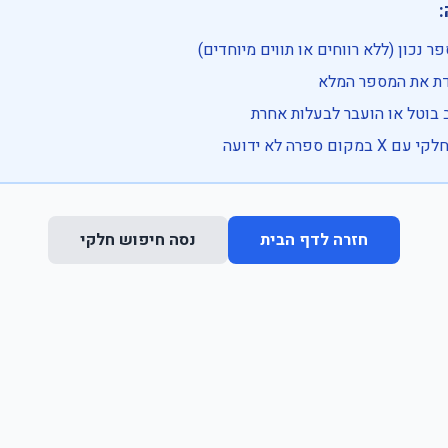

• בדוק שהמספר נכון (ללא רווחים או ת
• וודא שהקלדת את
• ייתכן שהרכב בוטל או הועבר
• נסה חיפוש חלקי 
נסה חיפוש חלקי
חזרה לדף הבית