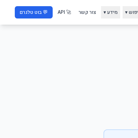
פוש ▾
מידע ▾
צור קשר
🚀 API
💬 בוט טלגרם