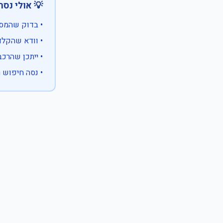
 אולי נסה:
ווים מיוחדים)
 המספר המלא
 לבעלות אחרת
עם X במקום ספרה לא ידועה