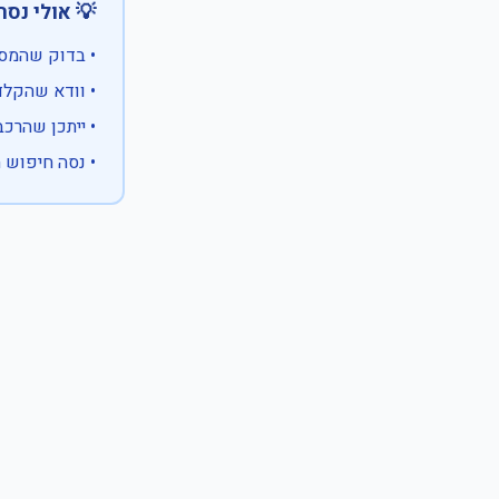
 אולי נסה:
ווים מיוחדים)
 המספר המלא
 לבעלות אחרת
עם X במקום ספרה לא ידועה