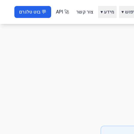
פוש ▾
מידע ▾
צור קשר
🚀 API
💬 בוט טלגרם