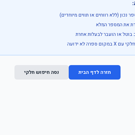

• בדוק שהמספר נכון (ללא רווחים או ת
• וודא שהקלדת את
• ייתכן שהרכב בוטל או הועבר
• נסה חיפוש חלקי 
נסה חיפוש חלקי
חזרה לדף הבית