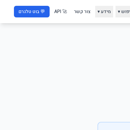
פוש ▾
מידע ▾
צור קשר
🚀 API
💬 בוט טלגרם