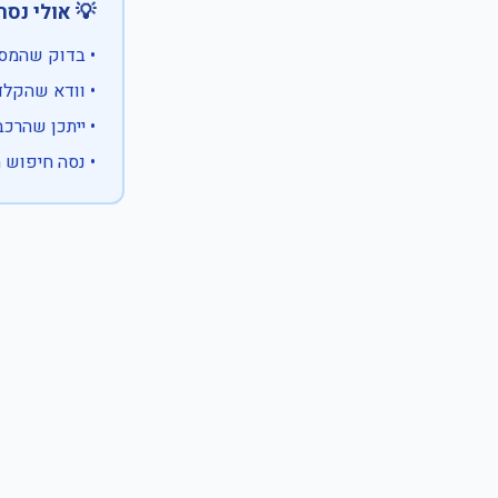
 אולי נסה:
ווים מיוחדים)
 המספר המלא
 לבעלות אחרת
עם X במקום ספרה לא ידועה