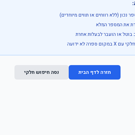

• בדוק שהמספר נכון (ללא רווחים או ת
• וודא שהקלדת את
• ייתכן שהרכב בוטל או הועבר
• נסה חיפוש חלקי 
נסה חיפוש חלקי
חזרה לדף הבית