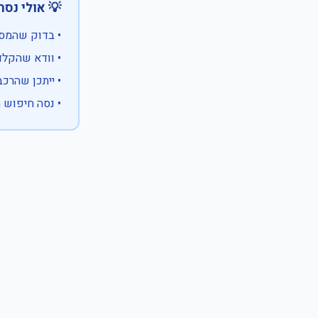
 אולי נסה:
ווים מיוחדים)
 המספר המלא
 לבעלות אחרת
עם X במקום ספרה לא ידועה