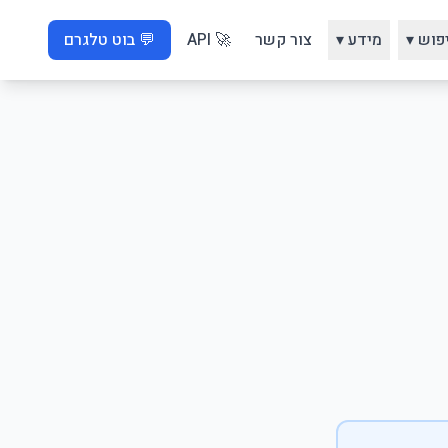
פוש ▾
מידע ▾
צור קשר
🚀 API
💬 בוט טלגרם