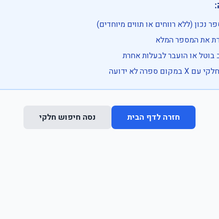

• בדוק שהמספר נכון (ללא רווחים או ת
• וודא שהקלדת את
• ייתכן שהרכב בוטל או הועבר
• נסה חיפוש חלקי 
נסה חיפוש חלקי
חזרה לדף הבית