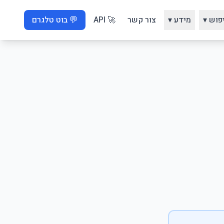
פוש ▾
מידע ▾
צור קשר
🚀 API
💬 בוט טלגרם