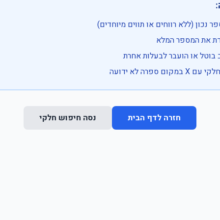

• בדוק שהמספר נכון (ללא רווחים או ת
• וודא שהקלדת את
• ייתכן שהרכב בוטל או הועבר
• נסה חיפוש חלקי 
נסה חיפוש חלקי
חזרה לדף הבית