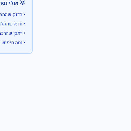
 אולי נסה:
ווים מיוחדים)
 המספר המלא
 לבעלות אחרת
עם X במקום ספרה לא ידועה