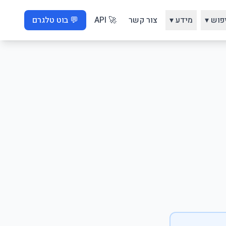
פוש ▾
מידע ▾
צור קשר
🚀 API
💬 בוט טלגרם