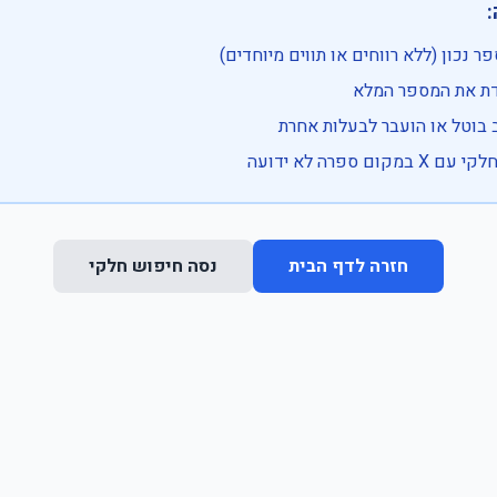

• בדוק שהמספר נכון (ללא רווחים או ת
• וודא שהקלדת את
• ייתכן שהרכב בוטל או הועבר
• נסה חיפוש חלקי 
נסה חיפוש חלקי
חזרה לדף הבית