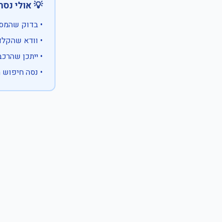
 אולי נסה:
ווים מיוחדים)
 המספר המלא
 לבעלות אחרת
עם X במקום ספרה לא ידועה