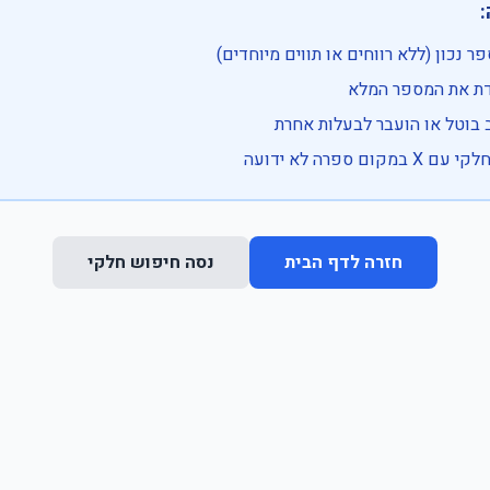

• בדוק שהמספר נכון (ללא רווחים או ת
• וודא שהקלדת את
• ייתכן שהרכב בוטל או הועבר
• נסה חיפוש חלקי 
נסה חיפוש חלקי
חזרה לדף הבית