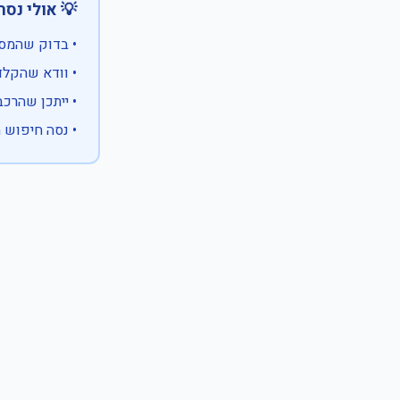
 אולי נסה:
ווים מיוחדים)
 המספר המלא
 לבעלות אחרת
עם X במקום ספרה לא ידועה