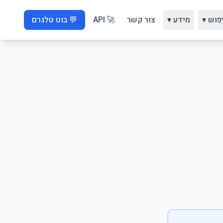
פוש ▾
מידע ▾
צור קשר
🚀 API
💬 בוט טלגרם