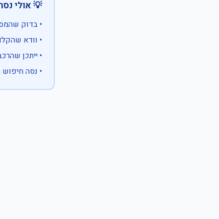
 אולי נסה:
ווים מיוחדים)
 המספר המלא
 לבעלות אחרת
עם X במקום ספרה לא ידועה