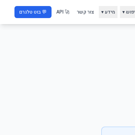
פוש ▾
מידע ▾
צור קשר
🚀 API
💬 בוט טלגרם