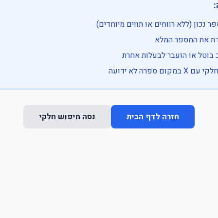

• בדוק שהמספר נכון (ללא רווחים או ת
• וודא שהקלדת את
• ייתכן שהרכב בוטל או הועבר
• נסה חיפוש חלקי 
נסה חיפוש חלקי
חזרה לדף הבית