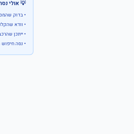
 אולי נסה:
ווים מיוחדים)
 המספר המלא
 לבעלות אחרת
עם X במקום ספרה לא ידועה