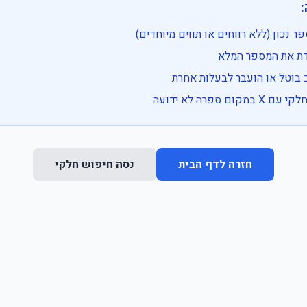

• בדוק שהמספר נכון (ללא רווחים או ת
• וודא שהקלדת את
• ייתכן שהרכב בוטל או הועבר
• נסה חיפוש חלקי 
נסה חיפוש חלקי
חזרה לדף הבית