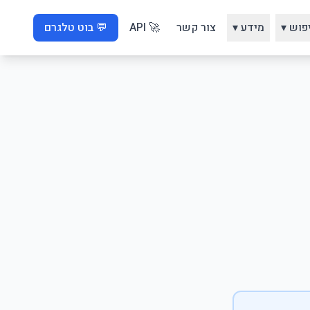
פוש ▾
מידע ▾
צור קשר
🚀 API
💬 בוט טלגרם