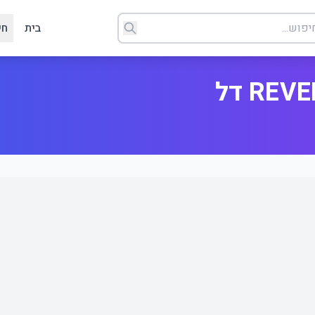
בית
חי