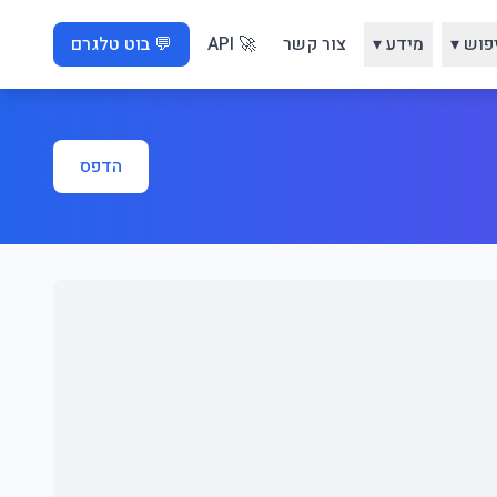
פוש ▾
מידע ▾
צור קשר
🚀 API
💬 בוט טלגרם
הדפס