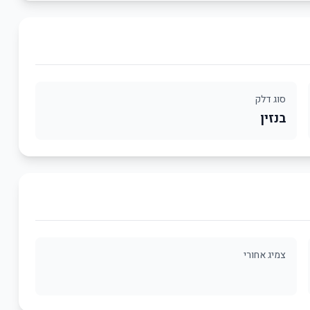
סוג דלק
בנזין
צמיג אחורי