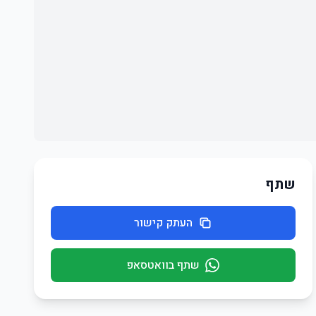
שתף
העתק קישור
שתף בוואטסאפ