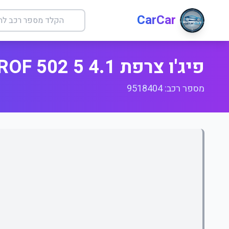
CarCar
פיג'ו צרפת 4.1 REVEROF 502 5 דל
מספר רכב: 9518404