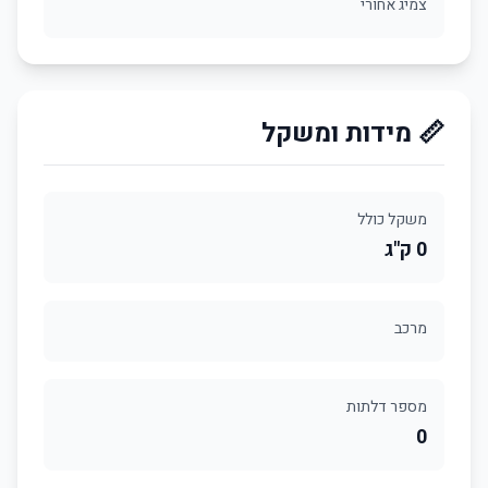
צמיג אחורי
📏 מידות ומשקל
משקל כולל
0 ק"ג
מרכב
מספר דלתות
0