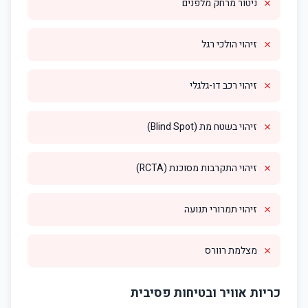
✗
ניטור מרחק מלפנים
✗
זיהוי הולכי רגל
✗
זיהוי רכב דו-גלגלי
✗
זיהוי בשטח מת (Blind Spot)
✗
זיהוי התקרבות מסוכנת (RCTA)
✗
זיהוי תמרורי תנועה
✗
מצלמת רוורס
כריות אוויר ובטיחות פסיבית