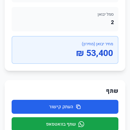
סמל יבואן
2
מחיר יבואן (מחירון)
53,400 ₪
שתף
העתק קישור
שתף בוואטסאפ