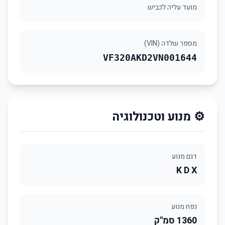
מועד עליה לכביש
מספר שלדה (VIN)
VF320AKD2VN001644
⚙️ מנוע וטכנולוגיה
דגם מנוע
K D X
נפח מנוע
1360 סמ"ק