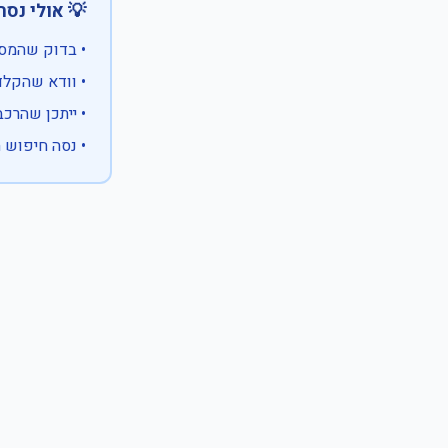
 אולי נסה:
ווים מיוחדים)
 המספר המלא
 לבעלות אחרת
עם X במקום ספרה לא ידועה