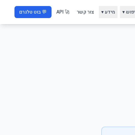
פוש ▾
מידע ▾
צור קשר
🚀 API
💬 בוט טלגרם