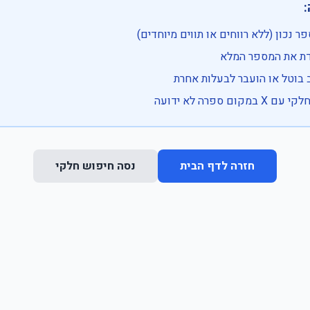

• בדוק שהמספר נכון (ללא רווחים או ת
• וודא שהקלדת את
• ייתכן שהרכב בוטל או הועבר
• נסה חיפוש חלקי 
נסה חיפוש חלקי
חזרה לדף הבית