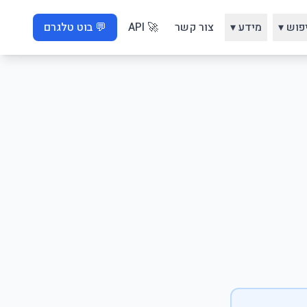
פוש ▾
מידע ▾
צור קשר
🚀 API
💬 בוט טלגרם