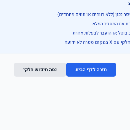

• בדוק שהמספר נכון (ללא רווחים או ת
• וודא שהקלדת את
• ייתכן שהרכב בוטל או הועבר
• נסה חיפוש חלקי 
נסה חיפוש חלקי
חזרה לדף הבית