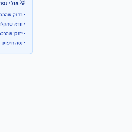
 אולי נסה:
ווים מיוחדים)
 המספר המלא
 לבעלות אחרת
עם X במקום ספרה לא ידועה