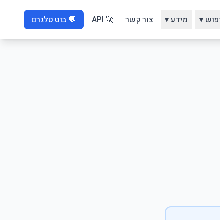
פוש ▾
מידע ▾
צור קשר
🚀 API
💬 בוט טלגרם