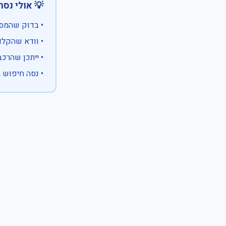
 אולי נסה:
ווים מיוחדים)
 המספר המלא
 לבעלות אחרת
עם X במקום ספרה לא ידועה