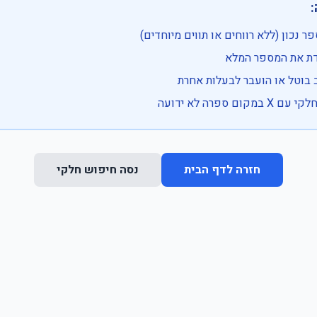

• בדוק שהמספר נכון (ללא רווחים או ת
• וודא שהקלדת את
• ייתכן שהרכב בוטל או הועבר
• נסה חיפוש חלקי 
נסה חיפוש חלקי
חזרה לדף הבית