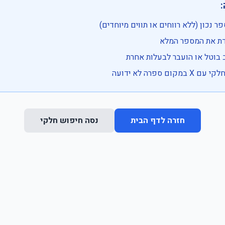

• בדוק שהמספר נכון (ללא רווחים או ת
• וודא שהקלדת את
• ייתכן שהרכב בוטל או הועבר
• נסה חיפוש חלקי 
נסה חיפוש חלקי
חזרה לדף הבית