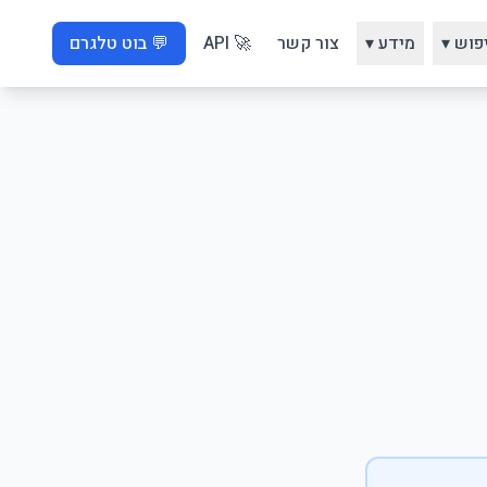
פוש ▾
מידע ▾
צור קשר
🚀 API
💬 בוט טלגרם