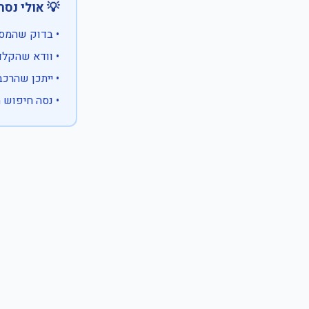
 אולי נסה:
ווים מיוחדים)
 המספר המלא
 לבעלות אחרת
עם X במקום ספרה לא ידועה