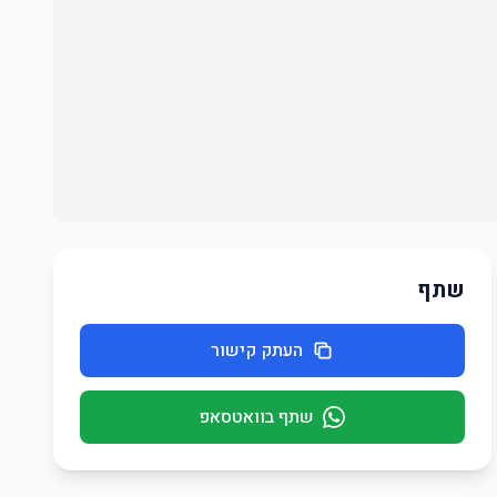
שתף
העתק קישור
שתף בוואטסאפ