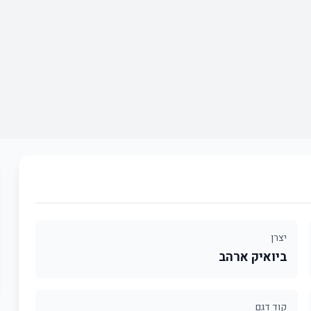
יצרן
ביואיק ארהב
קוד דגם