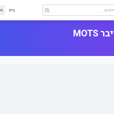
בית
חי
MOTS