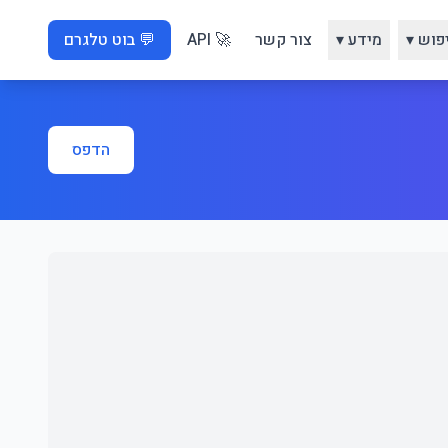
פוש ▾
מידע ▾
צור קשר
🚀 API
💬 בוט טלגרם
הדפס