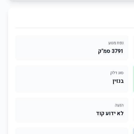
נפח מנוע
3791 סמ"ק
סוג דלק
בנזין
הנעה
לא ידוע קוד