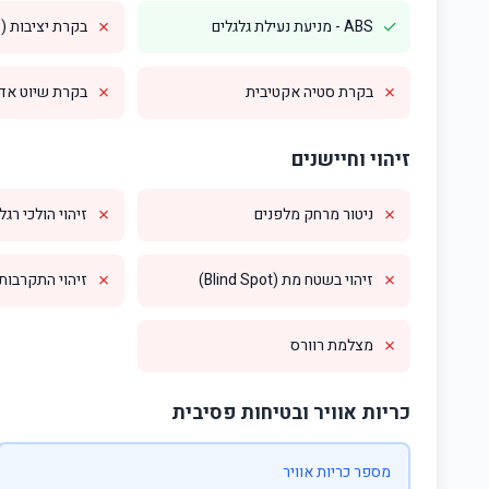
✗
✓
ABS - מניעת נעילת גלגלים
בקרת יציבות (ESP)
✗
✗
בקרת סטיה אקטיבית
בקרת שיוט אדפטי
זיהוי וחיישנים
✗
✗
ניטור מרחק מלפנים
זיהוי הולכי רגל
✗
✗
זיהוי בשטח מת (Blind Spot)
זיהוי התקרבות מס
✗
מצלמת רוורס
כריות אוויר ובטיחות פסיבית
מספר כריות אוויר