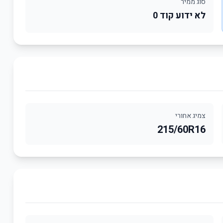
סוג ממיר
לא ידוע קוד 0
צמיג אחורי
215/60R16