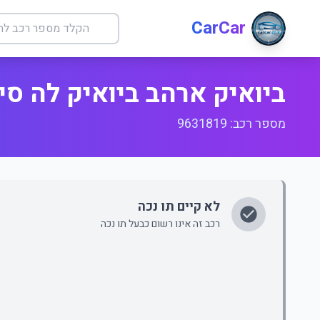
CarCar
ביואיק ארהב ביואיק לה סייבר 
מספר רכב: 9631819
לא קיים תו נכה
רכב זה אינו רשום כבעל תו נכה