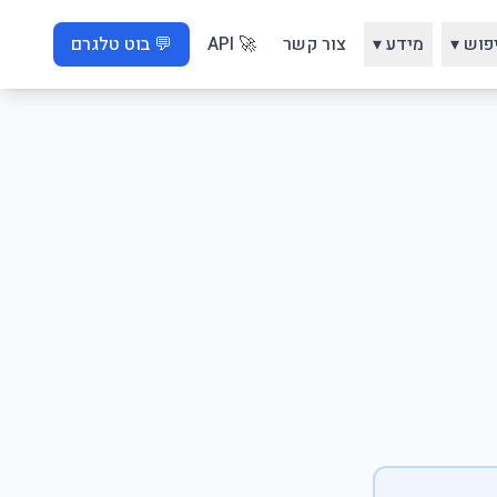
פוש ▾
מידע ▾
צור קשר
🚀 API
💬 בוט טלגרם