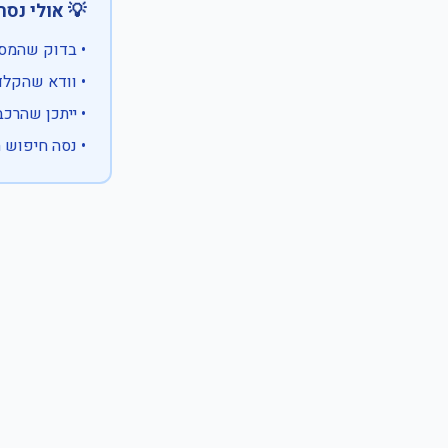
 אולי נסה:
ווים מיוחדים)
 המספר המלא
 לבעלות אחרת
עם X במקום ספרה לא ידועה