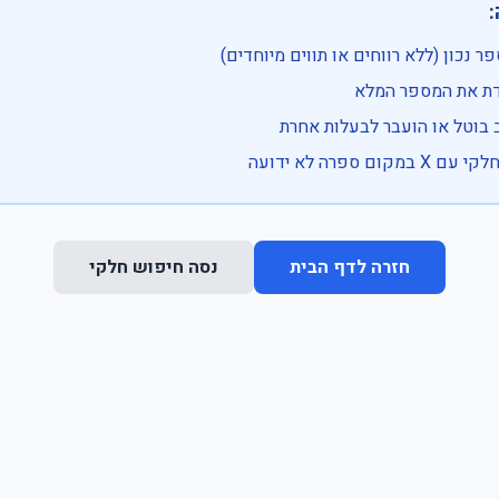

• בדוק שהמספר נכון (ללא רווחים או ת
• וודא שהקלדת את
• ייתכן שהרכב בוטל או הועבר
• נסה חיפוש חלקי 
נסה חיפוש חלקי
חזרה לדף הבית