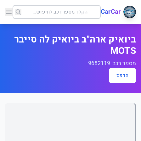
CarCar
ביואיק ארה"ב ביואיק לה סייבר
MOTS
מספר רכב: 9682119
הדפס