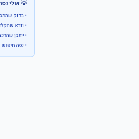
 אולי נסה:
ווים מיוחדים)
 המספר המלא
 לבעלות אחרת
עם X במקום ספרה לא ידועה