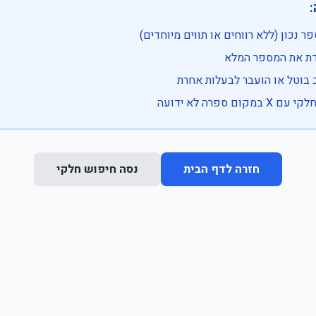

• בדוק שהמספר נכון (ללא רווחים או ת
• וודא שהקלדת את
• ייתכן שהרכב בוטל או הועבר
• נסה חיפוש חלקי 
נסה חיפוש חלקי
חזרה לדף הבית