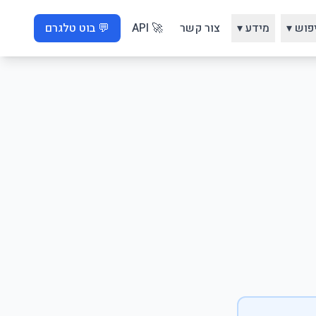
פוש ▾
מידע ▾
צור קשר
🚀 API
💬 בוט טלגרם