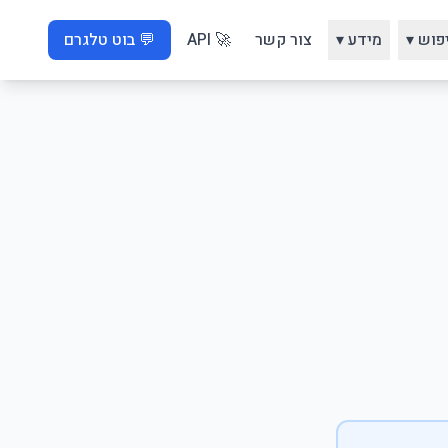
פוש ▾
מידע ▾
צור קשר
🚀 API
💬 בוט טלגרם