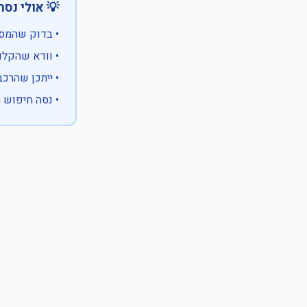
 אולי נסה:
ווים מיוחדים)
 המספר המלא
 לבעלות אחרת
עם X במקום ספרה לא ידועה